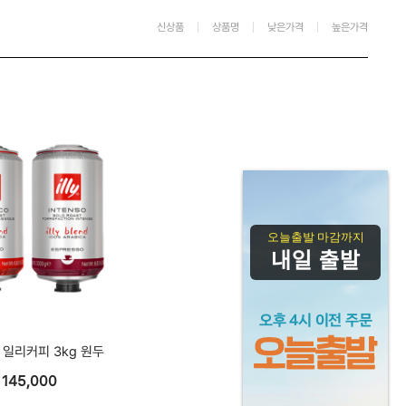
신상품
상품명
낮은가격
높은가격
오늘출발 마감까지
내일 출발
 일리커피 3kg 원두
145,000