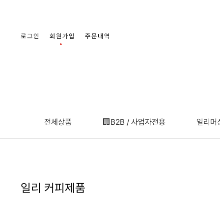
로그인
회원가입
주문내역
▲
+3000
전체상품
🏢B2B / 사업자전용
일리머
일리 커피제품