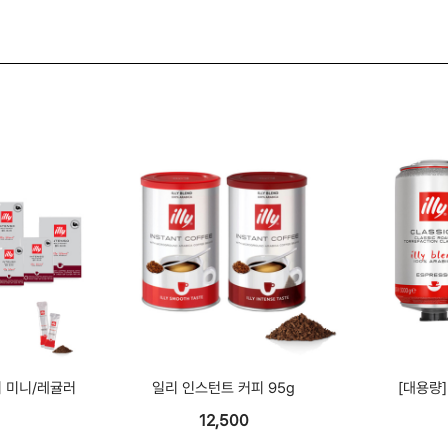
 미니/레귤러
일리 인스턴트 커피 95g
[대용량]
입
12,500