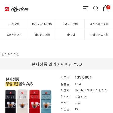
0
전체상품
B2B / 사업자전용
일리머신 캡슐
네스프레소 호환
일리커피머신
일리 커피제품
티/시럽
사업자 등업신청
일리커피머신
본사정품 일리커피머신 Y3.3
139,000
상품가
원
상품명
Y3.3
제조사
Capitani S.R.L/이탈리아
원산지
이탈리아
브랜드
일리
적립금
1%