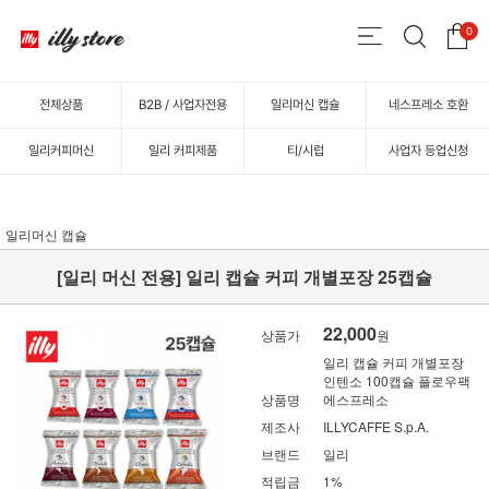
0
전체상품
B2B / 사업자전용
일리머신 캡슐
네스프레소 호환
일리커피머신
일리 커피제품
티/시럽
사업자 등업신청
일리머신 캡슐
[일리 머신 전용] 일리 캡슐 커피 개별포장 25캡슐
22,000
상품가
원
일리 캡슐 커피 개별포장
인텐소 100캡슐 플로우팩
상품명
에스프레소
제조사
ILLYCAFFE S.p.A.
브랜드
일리
적립금
1%